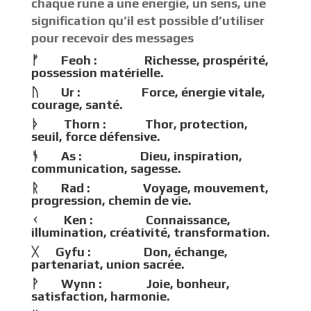
chaque rune a une énergie, un sens, une
signification qu’il est possible d’utiliser
pour recevoir des messages
ᚠ Feoh : Richesse, prospérité,
possession matérielle.
ᚢ Ur : Force, énergie vitale,
courage, santé.
ᚦ Thorn : Thor, protection,
seuil, force défensive.
ᚬ As : Dieu, inspiration,
communication, sagesse.
ᚱ Rad : Voyage, mouvement,
progression, chemin de vie.
ᚲ Ken : Connaissance,
illumination, créativité, transformation.
ᚷ Gyfu : Don, échange,
partenariat, union sacrée.
ᚹ Wynn : Joie, bonheur,
satisfaction, harmonie.