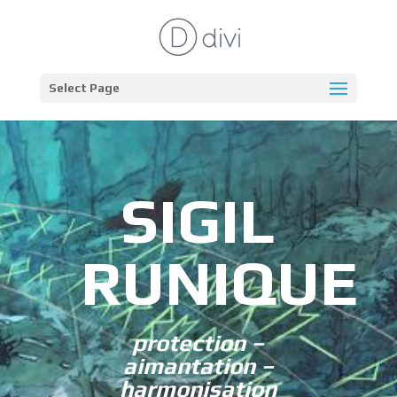
Select Page
SIGIL
RUNIQUE
protection –
aimantation –
harmonisation