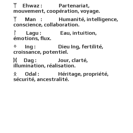
ᛠ Ehwaz : Partenariat,
mouvement, coopération, voyage.
ᛘ Man : Humanité, intelligence,
conscience, collaboration.
ᛚ Lagu : Eau, intuition,
émotions, flux.
ᛜ Ing : Dieu Ing, fertilité,
croissance, potentiel.
ᛞ Dag : Jour, clarté,
illumination, réalisation.
ᛟ Odal : Héritage, propriété,
sécurité, ancestralité.