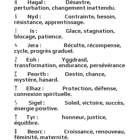
ᚺ Hagal : Désastre,
perturbation, changement inattendu.
ᚾ Nyd : Contrainte, besoin,
résistance, apprentissage.
ᛁ Is : Glace, stagnation,
blocage, patience.
ᛃ Jera : Récolte, récompense,
cycle, progrès graduel.
ᛇ Eoh : Yggdrasil,
transformation, endurance, persévérance
ᛈ Peorth : Destin, chance,
mystère, hasard.
ᛉ Elhaz : Protection, défense,
connexion spirituelle.
ᛊ Sigel : Soleil, victoire, succès,
énergie positive.
ᛏ Tyr : honneur, justice,
équilibre.
ᛒ Beorc : Croissance, renouveau,
féminité, maternité.