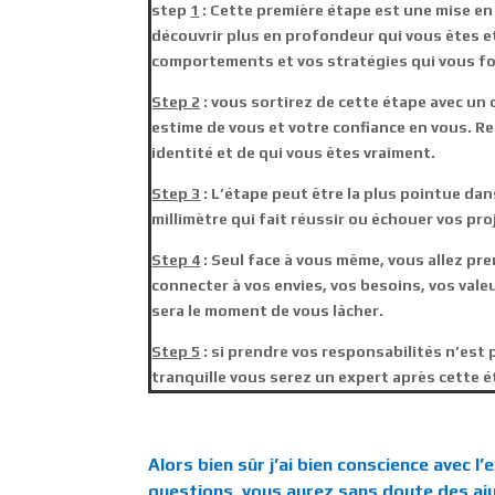
step
1
: Cette première étape est une mise e
découvrir plus en profondeur qui vous êtes e
comportements et vos stratégies qui vous fo
Step 2
: vous sortirez de cette étape avec un 
estime de vous et votre confiance en vous. Re
identité et de qui vous êtes vraiment.
Step 3
: L’étape peut être la plus pointue dan
millimètre qui fait réussir ou échouer vos pro
Step 4
: Seul face à vous même, vous allez pr
connecter à vos envies, vos besoins, vos valeur
sera le moment de vous lâcher.
Step 5
: si prendre vos responsabilités n’est 
tranquille vous serez un expert après cette 
Alors bien sûr j’ai bien conscience avec 
questions, vous aurez sans doute des aju