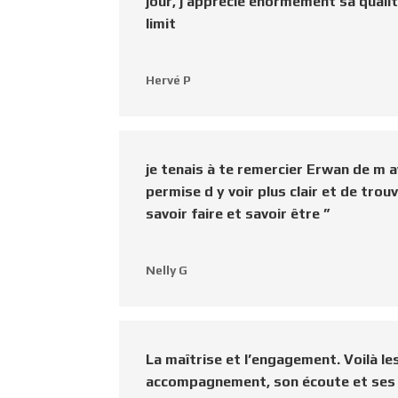
jour, j’apprécie énormément sa qualit
limit
Hervé P
je tenais à te remercier Erwan de m 
permise d y voir plus clair et de tro
savoir faire et savoir être ”
Nelly G
La maîtrise et l’engagement. Voilà le
accompagnement, son écoute et ses co