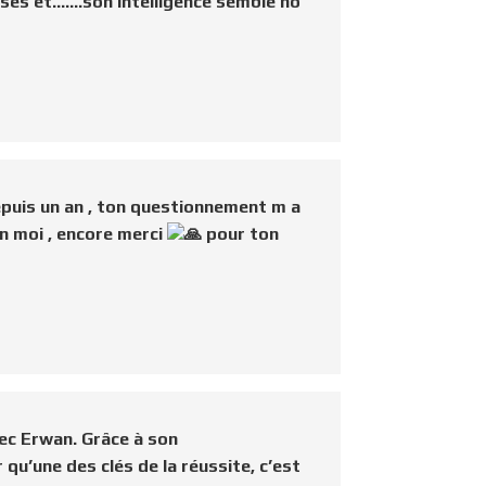
visés et…….son intelligence semble no
epuis un an , ton questionnement m a
en moi , encore merci
pour ton
avec Erwan. Grâce à son
qu’une des clés de la réussite, c’est