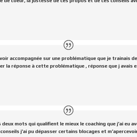
é de coeur, la justesse de ces propos et de ces conseils a
avoir accompagnée sur une problématique que je trainais d
uver la réponse à cette problématique , réponse que j avais 
s deux mots qui qualifient le mieux le coaching que j’ai eu 
nseils j’ai pu dépasser certains blocages et m’apercevoir 