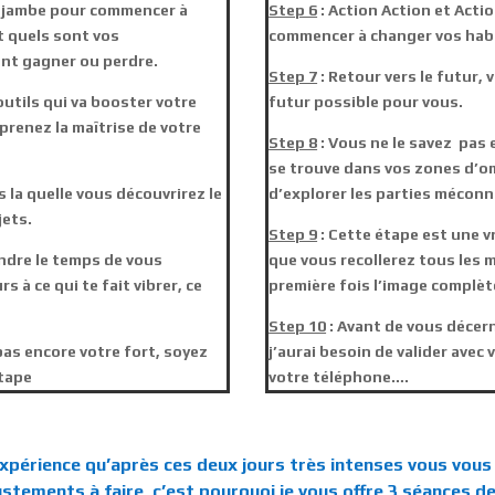
n jambe pour commencer à
Step 6
: Action Action et Acti
t quels sont vos
commencer à changer vos habit
nt gagner ou perdre.
Step 7
: Retour vers le futur, 
outils qui va booster votre
futur possible pour vous.
prenez la maîtrise de votre
Step 8
: Vous ne le savez pas 
se trouve dans vos zones d’om
s la quelle vous découvrirez le
d’explorer les parties mécon
jets.
Step 9
: Cette étape est une v
endre le temps de vous
que vous recollerez tous les 
s à ce qui te fait vibrer, ce
première fois l’image complète
Step 10
: Avant de vous décer
pas encore votre fort, soyez
j’aurai besoin de valider avec
étape
votre téléphone….
l’expérience qu’après ces deux jours très intenses vous vou
stements à faire, c’est pourquoi je vous offre 3 séances d